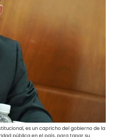
tucional, es un capricho del gobierno de la
dad pública en el país, para tapar su