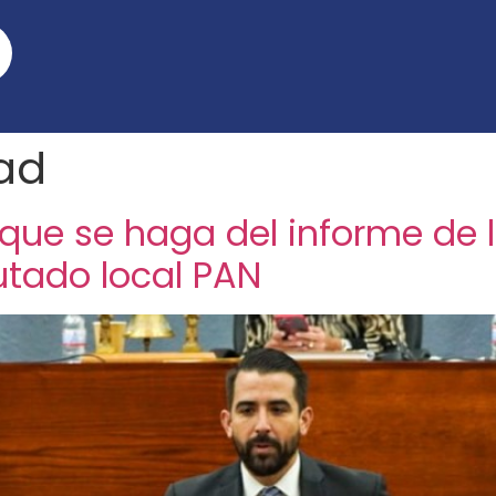
ad
 que se haga del informe de l
utado local PAN