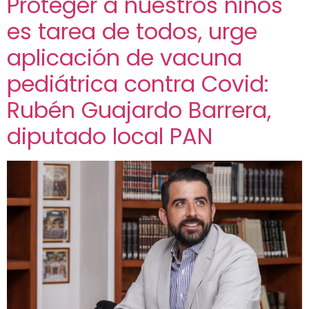
Proteger a nuestros niños
es tarea de todos, urge
aplicación de vacuna
pediátrica contra Covid:
Rubén Guajardo Barrera,
diputado local PAN