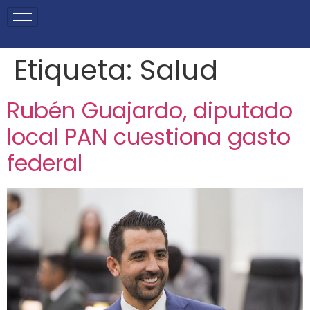
Etiqueta:
Salud
Rubén Guajardo, diputado
local PAN cuestiona gasto
federal