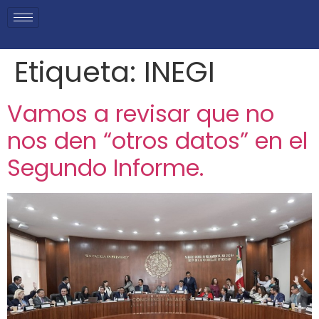
Etiqueta:
INEGI
Vamos a revisar que no
nos den “otros datos” en el
Segundo Informe.