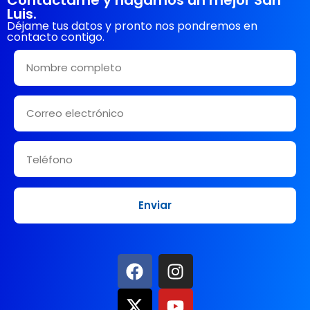
Luis.
Déjame tus datos y pronto nos pondremos en
contacto contigo.