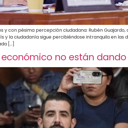
guros y con pésima percepción ciudadana: Rubén Guajardo, d
s y la ciudadanía sigue percibiéndose intranquila en las d
ada […]
lo económico no están dando 