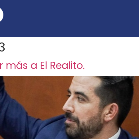
3
 más a El Realito.