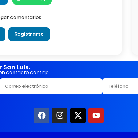
regar comentarios
Registrarse
San Luis.
en contacto contigo.