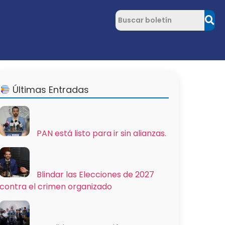
Últimas Entradas
PAN está listo para ir sin alianzas.
Blindar las Elecciones de 2027
contra el crimen organizado