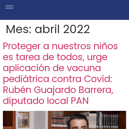
Mes:
abril 2022
Proteger a nuestros niños
es tarea de todos, urge
aplicación de vacuna
pediátrica contra Covid:
Rubén Guajardo Barrera,
diputado local PAN